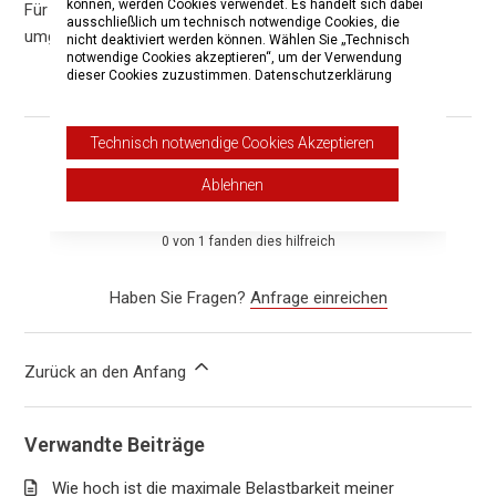
können, werden Cookies verwendet. Es handelt sich dabei
Für die Aufbewahrung hierzu die einzelnen Schritte in der
ausschließlich um technisch notwendige Cookies, die
umgekehrten Reihenfolge durchführen.
nicht deaktiviert werden können. Wählen Sie „Technisch
notwendige Cookies akzeptieren“, um der Verwendung
dieser Cookies zuzustimmen.
Datenschutzerklärung
Technisch notwendige Cookies Akzeptieren
War dieser Beitrag hilfreich?
Ablehnen
Ja
Nein
0 von 1 fanden dies hilfreich
Haben Sie Fragen?
Anfrage einreichen
Zurück an den Anfang
Verwandte Beiträge
Wie hoch ist die maximale Belastbarkeit meiner