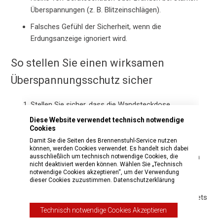
Überspannungen (z. B. Blitzeinschlägen).
Falsches Gefühl der Sicherheit, wenn die
Erdungsanzeige ignoriert wird.
So stellen Sie einen wirksamen
Überspannungsschutz sicher
Stellen Sie sicher, dass die Wandsteckdose
ordnungsgemäß geerdet ist (überprüfen Sie die
Diese Website verwendet technisch notwendige
Erdungsanzeige an Ihrem brennenstuhl®
Cookies
Überspannungsschutz).
Damit Sie die Seiten des Brennenstuhl-Service nutzen
können, werden Cookies verwendet. Es handelt sich dabei
Wenden Sie sich an einen zertifizierten Elektriker, um
ausschließlich um technisch notwendige Cookies, die
nicht deaktiviert werden können. Wählen Sie „Technisch
Ihr Erdungssystem überprüfen oder nachrüsten zu
notwendige Cookies akzeptieren“, um der Verwendung
lassen, wenn Sie sich nicht sicher sind.
dieser Cookies zuzustimmen.
Datenschutzerklärung
Befolgen Sie bei der Installation und Überprüfung stets
die Anweisungen in der Bedienungsanleitung des
Technisch notwendige Cookies Akzeptieren
Überspannungsschutzes.