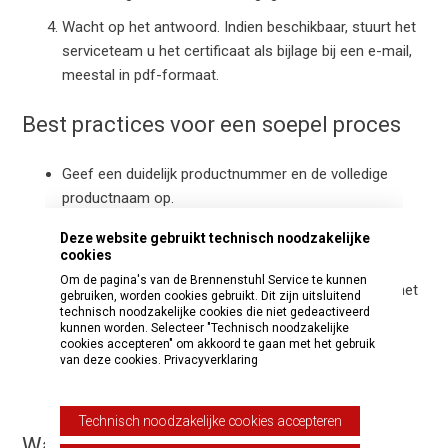
Wacht op het antwoord. Indien beschikbaar, stuurt het
serviceteam u het certificaat als bijlage bij een e-mail,
meestal in pdf-formaat.
Best practices voor een soepel proces
Geef een duidelijk productnummer en de volledige
productnaam op.
Geef de regelgevende regio en de benodigde
Deze website gebruikt technisch noodzakelijke
documenttaal op.
cookies
Om de pagina's van de Brennenstuhl Service te kunnen
Vermeld uw contactgegevens voor de levering van het
gebruiken, worden cookies gebruikt. Dit zijn uitsluitend
document.
technisch noodzakelijke cookies die niet gedeactiveerd
kunnen worden. Selecteer "Technisch noodzakelijke
cookies accepteren" om akkoord te gaan met het gebruik
Beschrijf het beoogde gebruik of de bestemming,
van deze cookies.
Privacyverklaring
indien relevant (dit helpt bij de taal- en
certificaatvereisten).
Technisch noodzakelijke cookies accepteren
Wanneer moet u een