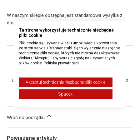
W naszym sklepie dostępna jest standardowa wysyłka z
dostawą w ciągu 3-4 dni roboczych.
Ta strona wykorzystuje technicznie niezbędne
pliki cookie
Pliki cookie są używane w celu umożliwienia korzystania
ze stron serwisu Brennenstuhl. Są to wyłącznie niezbędne
technicznie pliki cookie, których nie można dezaktywować.
Czy ten artykuł był pomocny?
Wybierz "Akceptuj", aby wyrazić zgodę na używanie tych
plików cookie.
Polityka prywatności
Tak
Nie
Liczba użytkowników, którzy uważają ten artykuł za przydatny: 2 z 2
Akceptuj technicznie niezbędne pliki cookie
Spadek
Masz więcej pytań?
Wyślij zgłoszenie
Wróć do początku
Powiązane artykuły