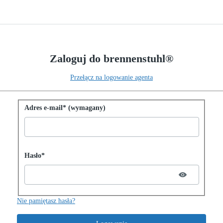
Zaloguj do brennenstuhl®
Przełącz na logowanie agenta
Zaloguj się przy użyciu hasła
Adres e-mail* (wymagany)
Password hidden
Hasło*
Nie pamiętasz hasła?