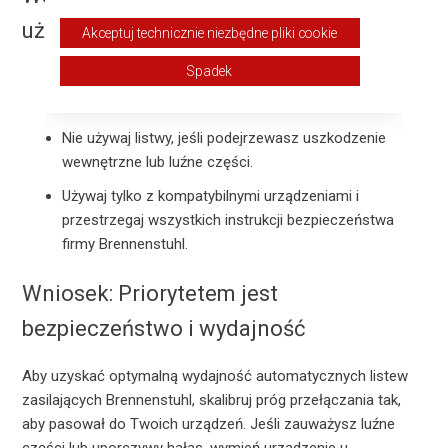
użytkowania
Akceptuj technicznie niezbędne pliki cookie
Spadek
Upewnij się, że całkowite obciążenie nie przekracza
znamionowej mocy listwy zasilającej.
Nie używaj listwy, jeśli podejrzewasz uszkodzenie
wewnętrzne lub luźne części.
Używaj tylko z kompatybilnymi urządzeniami i
przestrzegaj wszystkich instrukcji bezpieczeństwa
firmy Brennenstuhl.
Wniosek: Priorytetem jest
bezpieczeństwo i wydajność
Aby uzyskać optymalną wydajność automatycznych listew
zasilających Brennenstuhl, skalibruj próg przełączania tak,
aby pasował do Twoich urządzeń. Jeśli zauważysz luźne