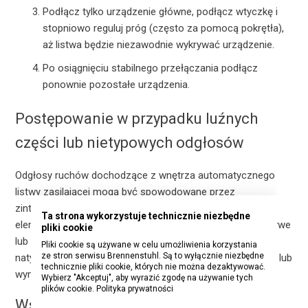
Podłącz tylko urządzenie główne, podłącz wtyczkę i
stopniowo reguluj próg (często za pomocą pokrętła),
aż listwa będzie niezawodnie wykrywać urządzenie.
Po osiągnięciu stabilnego przełączania podłącz
ponownie pozostałe urządzenia.
Postępowanie w przypadku luźnych
części lub nietypowych odgłosów
Odgłosy ruchów dochodzące z wnętrza automatycznego
listwy zasilającej mogą być spowodowane przez
zintegrowane ostrza zabezpieczające styki lub podobne
Ta strona wykorzystuje technicznie niezbędne
elementy. W razie wątpliwości lub jeśli odgłosy są uporczywe
pliki cookie
lub metaliczne, dla własnego bezpieczeństwa należy
Pliki cookie są używane w celu umożliwienia korzystania
ze stron serwisu Brennenstuhl. Są to wyłącznie niezbędne
natychmiast zaprzestać użytkowania i zlecić sprawdzenie lub
technicznie pliki cookie, których nie można dezaktywować.
wymianę listwy u sprzedawcy Brennenstuhl.
Wybierz "Akceptuj", aby wyrazić zgodę na używanie tych
plików cookie.
Polityka prywatności
Wskazówki dotyczące bezpiecznego