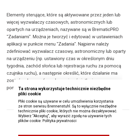
Elementy sterujące, które są aktywowane przez jeden lub
więcej wyzwalaczy czasowych, astronomicznych lub
opartych na urządzeniach, nazywane są w BrematicPRO
"Zadaniami". Można je tworzyć i edytować w ustawieniach
aplikacji w punkcie menu "Zadania". Najpierw należy
zdefiniować wyzwalacz czasowy, astronomiczny lub oparty
na urządzeniu (np. ustawiony czas w określonym dniu
tygodnia, zachód słońca lub rejestracja ruchu za pomocą
czujnika ruchu), a następnie określić, które działanie ma
zostać wykonane (np. włączenie oświetlenia w
pomieszczeniu lub wysłanie powiadomienia e-mailem).
Ta strona wykorzystuje technicznie niezbędne
pliki cookie
Pliki cookie są używane w celu umożliwienia korzystania
ze stron serwisu Brennenstuhl. Są to wyłącznie niezbędne
technicznie pliki cookie, których nie można dezaktywować.
Wybierz "Akceptuj", aby wyrazić zgodę na używanie tych
plików cookie.
Polityka prywatności
Czy ten artykuł był pomocny?
Tak
Nie