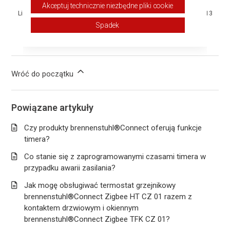
Akceptuj technicznie niezbędne pliki cookie
Liczba użytkowników, którzy uważają ten artykuł za przydatny: 6 z 13
Spadek
Masz więcej pytań?
Wyślij zgłoszenie
Wróć do początku
Powiązane artykuły
Czy produkty brennenstuhl®Connect oferują funkcje
timera?
Co stanie się z zaprogramowanymi czasami timera w
przypadku awarii zasilania?
Jak mogę obsługiwać termostat grzejnikowy
brennenstuhl®Connect Zigbee HT CZ 01 razem z
kontaktem drzwiowym i okiennym
brennenstuhl®Connect Zigbee TFK CZ 01?