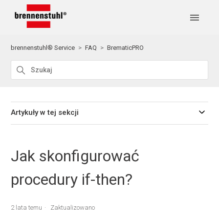
brennenstuhl® Service
FAQ
BrematicPRO
Artykuły w tej sekcji
Jak skonfigurować
procedury if-then?
2 lata temu
Zaktualizowano