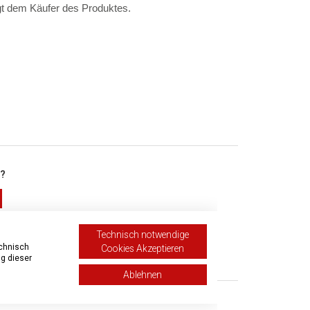
t dem Käufer des Produktes.
h?
Technisch notwendige
echnisch
Cookies Akzeptieren
ichen
g dieser
Ablehnen