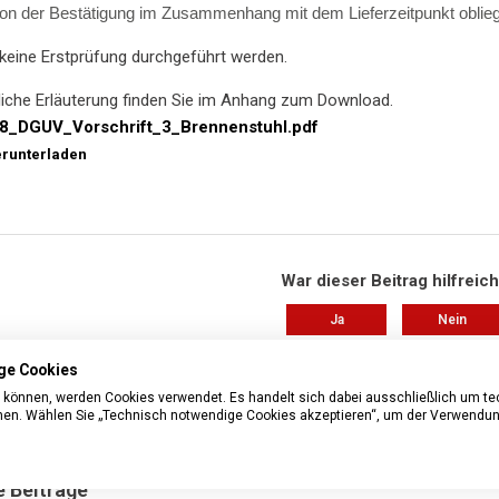
n der Bestätigung im Zusammenhang mit dem Lieferzeitpunkt oblieg
keine Erstprüfung durchgeführt werden.
liche Erläuterung finden Sie im Anhang zum Download.
8_DGUV_Vorschrift_3_Brennenstuhl.pdf
runterladen
War dieser Beitrag hilfreic
Ja
Nein
3 von 7 fanden dies hilfreich
ge Cookies
n können, werden Cookies verwendet. Es handelt sich dabei ausschließlich um t
Haben Sie Fragen?
Anfrage einre
nnen. Wählen Sie „Technisch notwendige Cookies akzeptieren“, um der Verwendun
 Beiträge