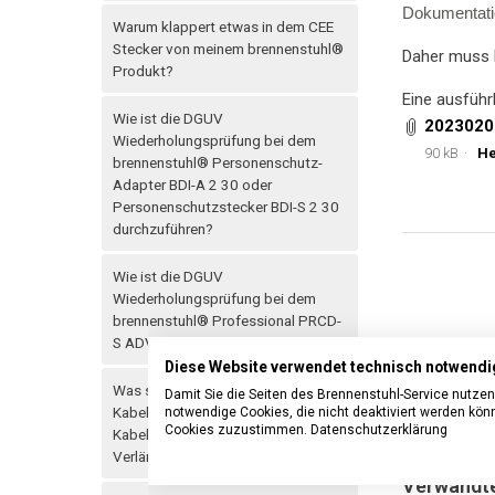
Dokumentatio
Warum klappert etwas in dem CEE
Stecker von meinem brennenstuhl®
Daher muss 
Produkt?
Eine ausführ
Wie ist die DGUV
2023020
Wiederholungsprüfung bei dem
90 kB
He
brennenstuhl® Personenschutz-
Adapter BDI-A 2 30 oder
Personenschutzstecker BDI-S 2 30
durchzuführen?
Wie ist die DGUV
Wiederholungsprüfung bei dem
brennenstuhl® Professional PRCD-
S ADVANCED durchzuführen?
Diese Website verwendet technisch notwendi
Was sind die Unterschiede bei den
Damit Sie die Seiten des Brennenstuhl-Service nutze
Kabelarten von brennenstuhl®
notwendige Cookies, die nicht deaktiviert werden kö
Cookies zuzustimmen.
Datenschutzerklärung
Kabeltrommeln oder
Verlängerungskabeln?
Verwandte