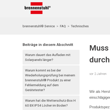
brennenstuhl® Service
FAQ
Technisches
Beiträge in diesem Abschnitt
Muss 
Warum dauert das Aufladen mit
durch
Solarpanels länger?
Warum kommt es bei der
vor 2 Jahren
Wiederholungsprüfung bei meinem
brennenstuhl® Produkt zu einer
Fehlermeldung auf dem
Gerätetester?
Wir als Hers
einschlägige
Warum hat die Wetterschutz-Box H
60 BX IP54 Löcher im Boden?
Produktspezi