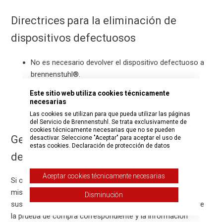
Directrices para la eliminación de
dispositivos defectuosos
No es necesario devolver el dispositivo defectuoso a
brennenstuhl®.
Deseche el dispositivo de acuerdo con la normativa
Este sitio web utiliza cookies técnicamente
necesarias
local sobre residuos electrónicos o en puntos de
recogida autorizados.
Las cookies se utilizan para que pueda utilizar las páginas
del Servicio de Brennenstuhl. Se trata exclusivamente de
cookies técnicamente necesarias que no se pueden
Gestión de varios dispositivos
desactivar. Seleccione "Aceptar" para aceptar el uso de
estas cookies.
Declaración de protección de datos
defectuosos
Aceptar cookies técnicamente necesarias
Si otros temporizadores o dispositivos pequeños de la
misma compra presentan defectos, puede solicitar más
Disminución
sustituciones siguiendo el mismo proceso. Incluya siempre
la prueba de compra correspondiente y la información