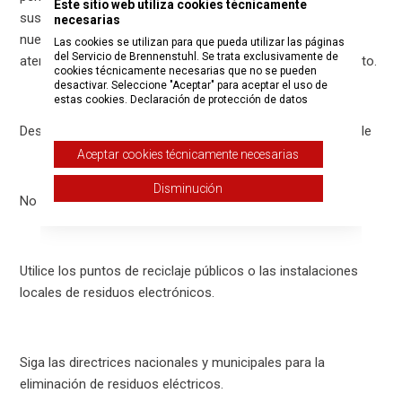
Este sitio web utiliza cookies técnicamente
sustituciones se tramitan con rapidez, lo que refuerza
necesarias
nuestro compromiso de ofrecer un servicio fiable y una
Las cookies se utilizan para que pueda utilizar las páginas
del Servicio de Brennenstuhl. Se trata exclusivamente de
atención al cliente durante todo el ciclo de vida del producto.
cookies técnicamente necesarias que no se pueden
desactivar. Seleccione "Aceptar" para aceptar el uso de
estas cookies.
Declaración de protección de datos
Deseche los productos defectuosos de forma responsable
Aceptar cookies técnicamente necesarias
Disminución
No devuelva el artículo defectuoso a brennenstuhl®.
Utilice los puntos de reciclaje públicos o las instalaciones
locales de residuos electrónicos.
Siga las directrices nacionales y municipales para la
eliminación de residuos eléctricos.