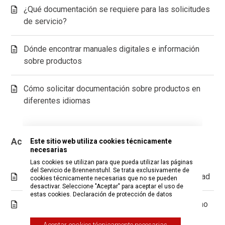
¿Qué documentación se requiere para las solicitudes
de servicio?
Dónde encontrar manuales digitales e información
sobre productos
Cómo solicitar documentación sobre productos en
diferentes idiomas
Accesibilidad y embalaje
Este sitio web utiliza cookies técnicamente
necesarias
Las cookies se utilizan para que pueda utilizar las páginas
del Servicio de Brennenstuhl. Se trata exclusivamente de
Envases accesibles para personas con discapacidad
cookies técnicamente necesarias que no se pueden
desactivar. Seleccione "Aceptar" para aceptar el uso de
estas cookies.
Declaración de protección de datos
¿Cómo mejora brennenstuhl® sus productos y cómo
puedo contribuir a ello?
Aceptar cookies técnicamente necesarias