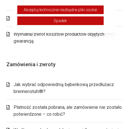
sprzedanych online
Akceptuj technicznie niezbędne pliki cookie
Zwrot produktów spoza Niemiec – jak postępować
Spadek
Wymiana/zwrot kosztów produktów objętych
gwarancją
Zamówienia i zwroty
Jak wybrać odpowiednią bębenkową przedłużacz
brennenstuhl®?
Płatność została pobrana, ale zamówienie nie zostało
potwierdzone – co robić?