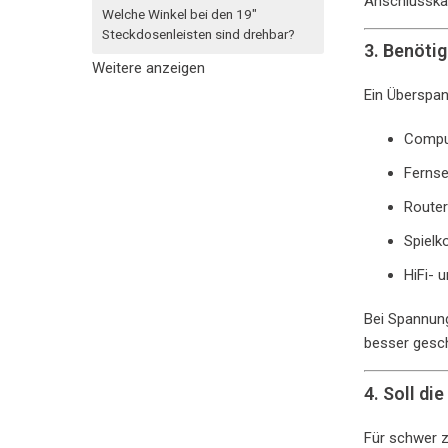
Anschlusskab
Welche Winkel bei den 19"
Steckdosenleisten sind drehbar?
3. Benöti
Weitere anzeigen
Ein Überspan
Compu
Fernse
Router
Spielk
HiFi- 
Bei Spannung
besser gesch
4. Soll d
Für schwer z