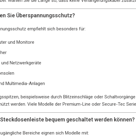
el. Wählen Sie die Länge so, dass keine Verlängerungskabel zusätzl
gen Sie Überspannungsschutz?
nungsschutz empfiehlt sich besonders für:
ter und Monitore
her
 und Netzwerkgeräte
onsolen
und Multimedia-Anlagen
sspitzen, beispielsweise durch Blitzeinschläge oder Schaltvorgän
ützt werden. Viele Modelle der Premium-Line oder Secure-Tec Serie
ie Steckdosenleiste bequem geschaltet werden können?
ugängliche Bereiche eignen sich Modelle mit: