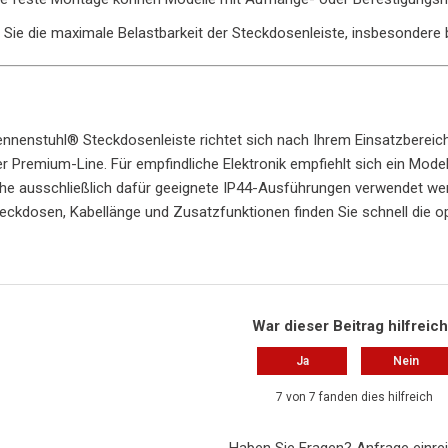
 Sie die maximale Belastbarkeit der Steckdosenleiste, insbesondere 
rennenstuhl® Steckdosenleiste richtet sich nach Ihrem Einsatzbereic
r Premium-Line. Für empfindliche Elektronik empfiehlt sich ein Mod
e ausschließlich dafür geeignete IP44-Ausführungen verwendet wer
eckdosen, Kabellänge und Zusatzfunktionen finden Sie schnell die o
War dieser Beitrag hilfreic
Ja
Nein
7 von 7 fanden dies hilfreich
Haben Sie Fragen?
Anfrage einre