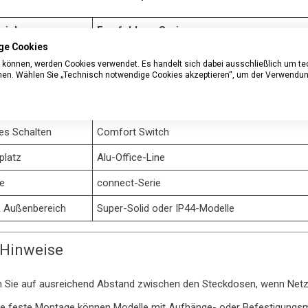
eich
Empfohlene Serie
ge Cookies
aushalt
Eco-Line
n können, werden Cookies verwendet. Es handelt sich dabei ausschließlich um t
nnen. Wählen Sie „Technisch notwendige Cookies akzeptieren“, um der Verwendun
 & Multimedia
Premium-Line
indlicher Elektronik
Secure-Tec / Premium-Line mit Überspannung
es Schalten
Comfort Switch
platz
Alu-Office-Line
e
connect-Serie
& Außenbereich
Super-Solid oder IP44-Modelle
 Hinweise
 Sie auf ausreichend Abstand zwischen den Steckdosen, wenn Netz
ne feste Montage können Modelle mit Aufhänge- oder Befestigungsmög