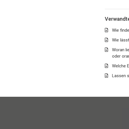
Verwandte
Wie find
Wie läss
Woran li
oder ora
Welche E
Lassen s