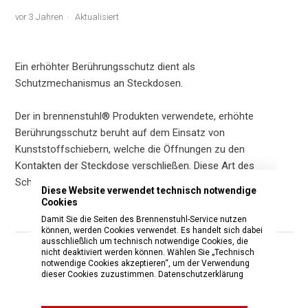
vor 3 Jahren
Aktualisiert
Ein erhöhter Berührungsschutz dient als
Schutzmechanismus an Steckdosen.
Der in brennenstuhl® Produkten verwendete, erhöhte
Berührungsschutz beruht auf dem Einsatz von
Kunststoffschiebern, welche die Öffnungen zu den
Kontakten der Steckdose verschließen. Diese Art des
Schutzes bezeichnen wir als integrierten Schutz.
Diese Website verwendet technisch notwendige
Cookies
Damit Sie die Seiten des Brennenstuhl-Service nutzen
können, werden Cookies verwendet. Es handelt sich dabei
ausschließlich um technisch notwendige Cookies, die
nicht deaktiviert werden können. Wählen Sie „Technisch
War dieser Beitrag hilfreich?
notwendige Cookies akzeptieren“, um der Verwendung
dieser Cookies zuzustimmen.
Datenschutzerklärung
Ja
Nein