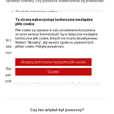
Sprawdź również, czy poniższe stwierdzenia są prawdziwe:
Produkt zakupiony online
Ta strona wykorzystuje technicznie niezbędne
Sprzedaż NIE przez firmę brennenstuhl®
pliki cookie
Zakup dokonany mniej niż 14 dni temu
Pliki cookie są używane w celu umożliwienia korzystania
ze stron serwisu Brennenstuhl. Są to wyłącznie niezbędne
technicznie pliki cookie, których nie można dezaktywować.
W takim przypadku można po prostu zwrócić produkt do
Wybierz "Akceptuj", aby wyrazić zgodę na używanie tych
sklepu internetowego bez podania przyczyny i otrzymać
plików cookie.
Polityka prywatności
nowy produkt lub zwrot pieniędzy.
Akceptuj technicznie niezbędne pliki cookie
Ważne: Należy dołączyć dowód zakupu. Może to być
Spadek
paragon, faktura, zrzut ekranu lub inny dokument, który
pokazuje, że i kiedy produkt został zakupiony.
Czy ten artykuł był pomocny?